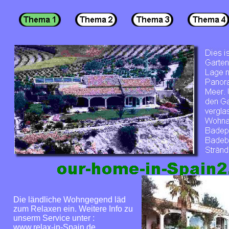
Die ländliche Wohngegend läd
zum Relaxen ein. Weitere Info zu
unserm Service unter :
www.relax-in-Spain.de